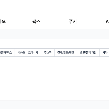
카오
팩스
푸시
A
/문자/팩스
카카오 비즈메시지
주소록
결제/환불/정산
오류/문제 해결
기타