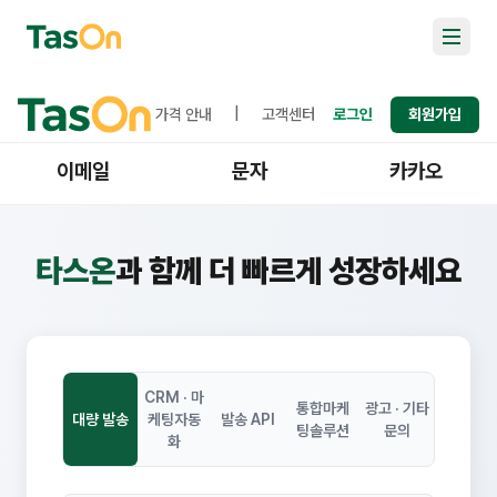
가격 안내
|
고객센터
로그인
회원가입
이메일
문자
카카오
타스온
과 함께 더 빠르게 성장하세요
CRM · 마
통합마케
광고 · 기타
대량 발송
케팅자동
발송 API
팅솔루션
문의
화