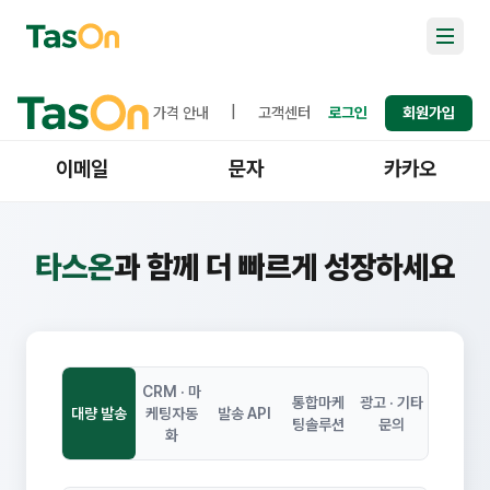
가격 안내
|
고객센터
로그인
회원가입
이메일
문자
카카오
타스온
과 함께 더 빠르게 성장하세요
CRM · 마
통합마케
광고 · 기타
대량 발송
케팅자동
발송 API
팅솔루션
문의
화